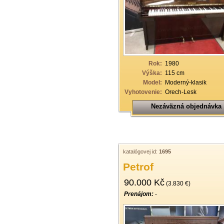
33
34
35
36
Rok:
1980
37
Výška:
115 cm
Model:
Moderný-klasik
38
Vyhotovenie:
Orech-Lesk
39
Nezáväzná objednávka
40
katalógovej id:
1695
Petrof
90.000 Kč
(3.830 €)
Prenájom:
-