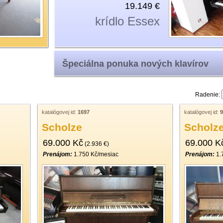
19.149 €
krídlo Essex
Špeciálna ponuka nových klavírov
Radenie:
katalógovej id:
1697
katalógovej id:
9
Scholze
Scholz
69.000 Kč
69.000 K
(2.936 €)
Prenájom:
1.750 Kč/mesiac
Prenájom:
1.