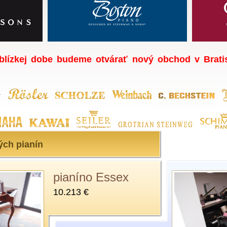
blízkej dobe budeme otvárať nový obchod v Bratis
ých pianín
pianíno Essex
pianíno Essex
10.213 €
10.213 €