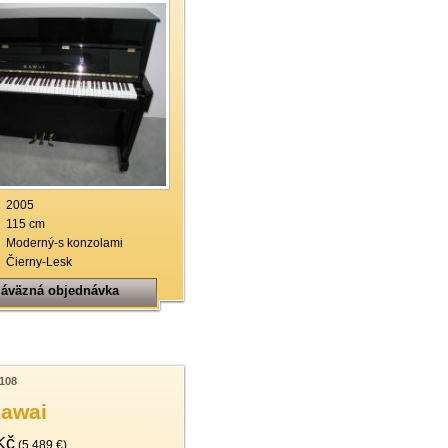
2005
115 cm
Moderný-s konzolami
Čierny-Lesk
áväzná objednávka
108
Kawai
Kč
(5.489 €)