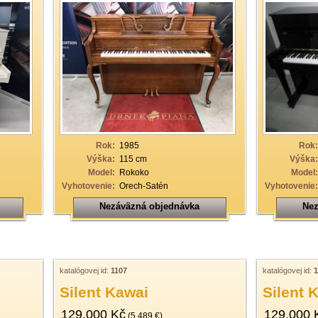
Rok:
1985
Rok:
Výška:
115 cm
Výška:
Model:
Rokoko
Model:
Vyhotovenie:
Orech-Satén
Vyhotovenie:
Nezáväzná objednávka
Nez
katalógovej id:
1107
katalógovej id:
1
Silent Kawai
Silent 
129.000 Kč
129.000 
(5.489 €)