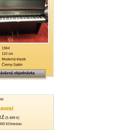
1964
110 cm
Moderný-klasik
Čierny-Satén
áväzná objednávka
88
Kawai
Kč
(5.489 €)
000 Kč/mesiac