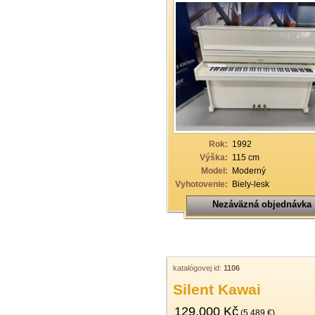
Rok:
1992
Výška:
115 cm
Model:
Moderný
Vyhotovenie:
Biely-lesk
Nezáväzná objednávka
katalógovej id:
1106
Silent Kawai
129.000 Kč
(5.489 €)