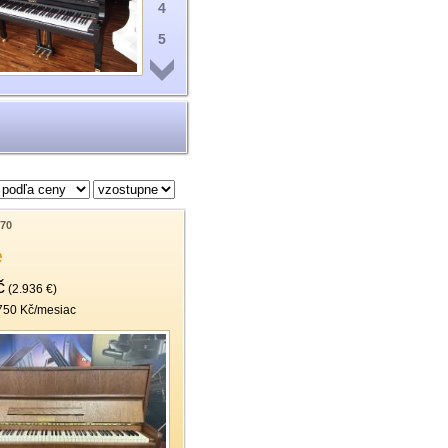
4
5
6
7
8
9
10
11
70
e
12
č
13
(2.936 €)
750 Kč/mesiac
14
15
16
17
18