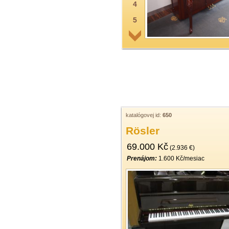
4
5
6
7
8
9
10
11
katalógovej id:
650
Rösler
12
69.000 Kč
13
(2.936 €)
Prenájom:
1.600 Kč/mesiac
14
15
16
17
18