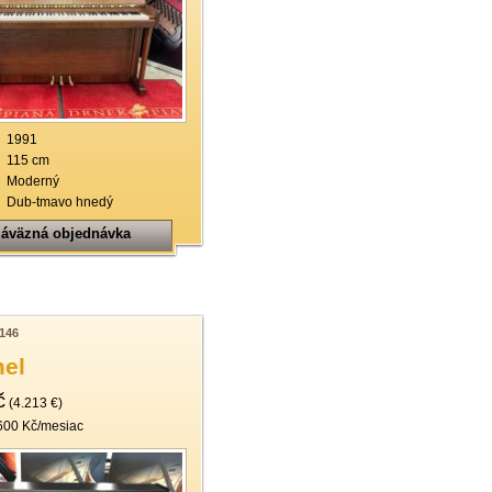
1991
115 cm
Moderný
Dub-tmavo hnedý
áväzná objednávka
146
el
č
(4.213 €)
600 Kč/mesiac