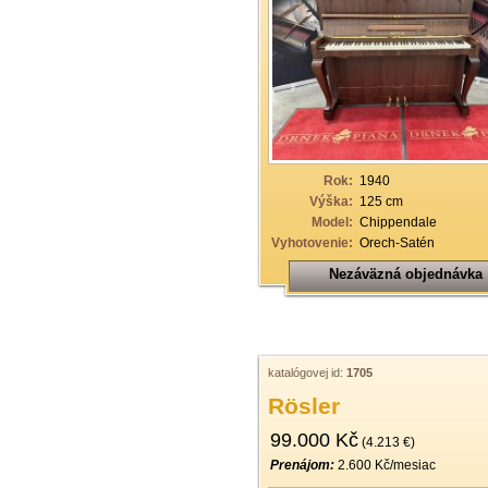
Rok:
1940
Výška:
125 cm
Model:
Chippendale
Vyhotovenie:
Orech-Satén
Nezáväzná objednávka
katalógovej id:
1705
Rösler
99.000 Kč
(4.213 €)
Prenájom:
2.600 Kč/mesiac