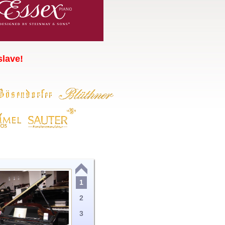
lave!
1
2
3