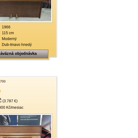
19
20
21
1966
115 cm
22
Moderný
Dub-tmavo hnedý
áväzná objednávka
700
e
č
(3.787 €)
000 Kč/mesiac