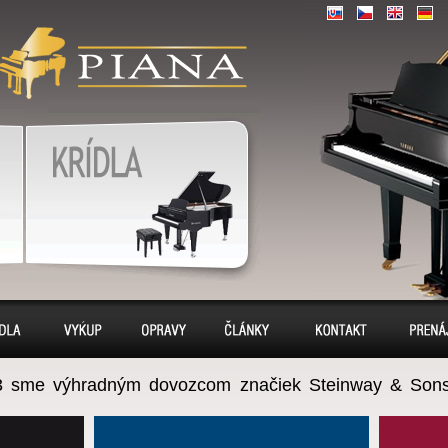
piáno, piána,
SK
|
|
|
CZ
EN
DE
, – piano predaj,
, servis
Klavír, klavíry
víry
Výkup
Opravy
Sídlo
Kontakt
Prená
3 sme výhradným dovozcom značiek Steinway & Sons
k