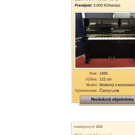
Prenájom:
3.000 Kč/mesiac
Rok:
1995
Výška:
121 cm
Model:
Moderný-s konzolami
Vyhotovenie:
Čierny-Lesk
Nezáväzná objednávka
katalógovej id:
1110