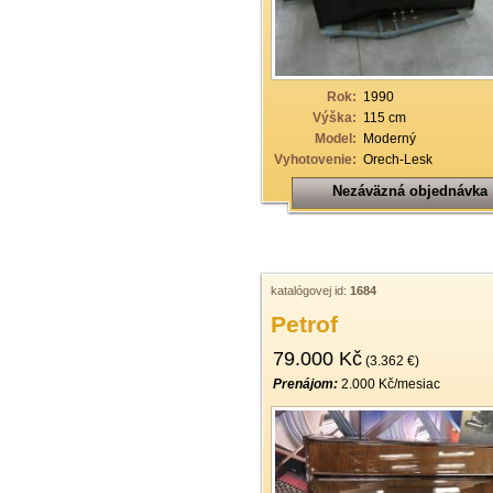
19
20
21
Rok:
1990
Výška:
115 cm
22
Model:
Moderný
Vyhotovenie:
Orech-Lesk
23
Nezáväzná objednávka
24
25
26
katalógovej id:
1684
27
Petrof
28
79.000 Kč
(3.362 €)
29
Prenájom:
2.000 Kč/mesiac
30
31
32