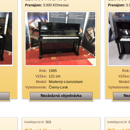
Prenájom:
3.000 Kč/mesiac
Prenájom:
3.
Rok:
1995
Rok:
Výška:
121 cm
Výška:
Model:
Moderný-s konzolami
Model:
Vyhotovenie:
Čierny-Lesk
Vyhotovenie:
Nezáväzná objednávka
Nez
katalógovej id:
1111
katalógovej id:
1