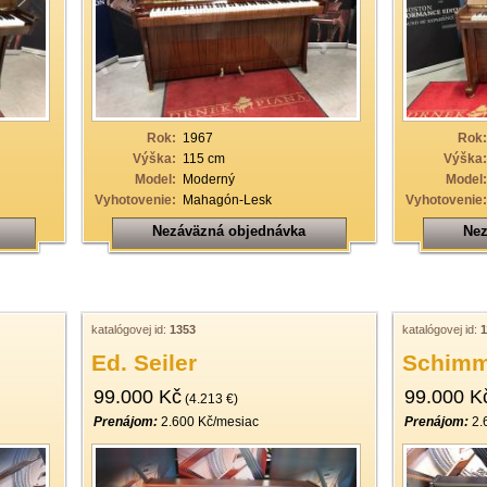
Rok:
1967
Rok:
Výška:
115 cm
Výška:
Model:
Moderný
Model:
Vyhotovenie:
Mahagón-Lesk
Vyhotovenie:
Nezáväzná objednávka
Nez
katalógovej id:
1353
katalógovej id:
1
Ed. Seiler
Schimm
99.000 Kč
99.000 K
(4.213 €)
Prenájom:
2.600 Kč/mesiac
Prenájom:
2.