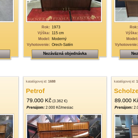
Rok:
1973
Rok:
Výška:
115 cm
Výška:
Model:
Moderný
Model:
Vyhotovenie:
Orech-Satén
Vyhotovenie:
Nezáväzná objednávka
Nez
katalógovej id:
1688
katalógovej id:
1
Petrof
Scholz
79.000 Kč
89.000 K
(3.362 €)
Prenájom:
2.000 Kč/mesiac
Prenájom:
2.