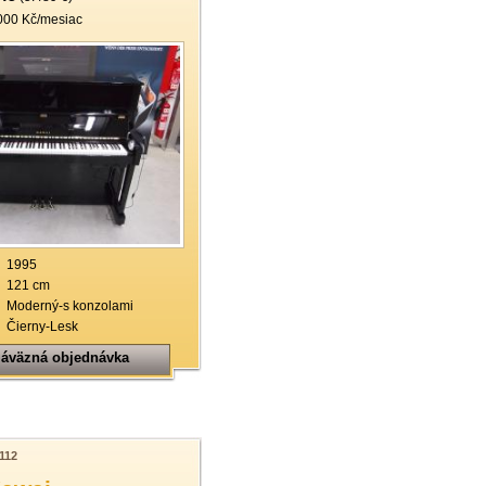
000 Kč/mesiac
1995
121 cm
Moderný-s konzolami
Čierny-Lesk
áväzná objednávka
112