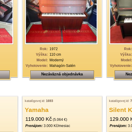
Rok:
1972
Rok:
Výška:
110 cm
Výška:
Model:
Moderný
Model:
Vyhotovenie:
Mahagón-Satén
Vyhotovenie:
Nezáväzná objednávka
Nez
katalógovej id:
1693
katalógovej id:
7
Yamaha
Silent 
119.000 Kč
129.000 
(5.064 €)
Prenájom:
3.000 Kč/mesiac
Prenájom:
3.