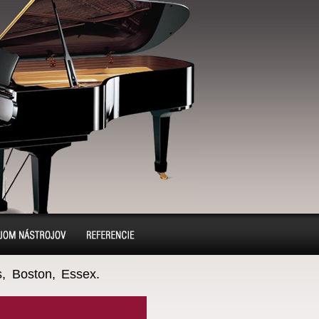
jom pianín a
Referencie
, Boston, Essex.
lavírov