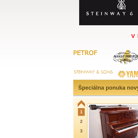
V 
Špeciálna ponuka nov
1
2
3