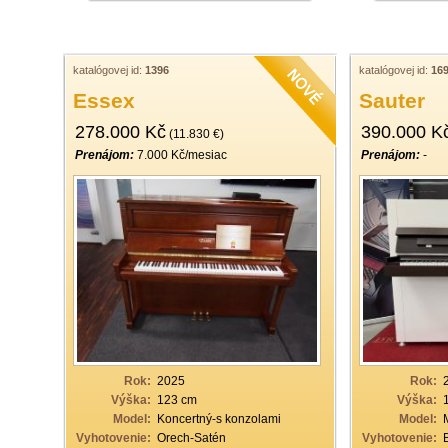
katalógovej id:
1396
katalógovej id:
16
Essex
Sauter
278.000 Kč
390.000 K
(11.830 €)
Prenájom:
7.000 Kč/mesiac
Prenájom:
-
Rok:
2025
Rok:
Výška:
123 cm
Výška:
Model:
Koncertný-s konzolami
Model:
Vyhotovenie:
Orech-Satén
Vyhotovenie: