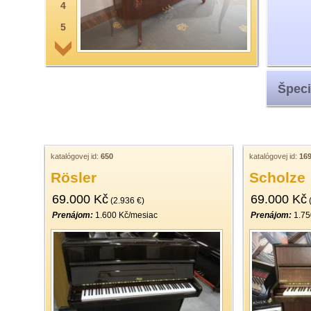
4
5
6
7
Špeci
8
9
10
11
katalógovej id:
650
katalógovej id:
16
Rösler
Scholze
12
69.000 Kč
69.000 Kč
13
(2.936 €)
(
Prenájom:
1.600 Kč/mesiac
Prenájom:
1.75
14
15
16
17
18