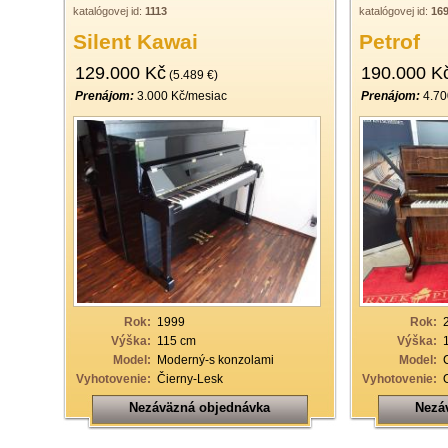
katalógovej id:
1113
katalógovej id:
16
Silent Kawai
Petrof
129.000 Kč
190.000 K
(5.489 €)
Prenájom:
3.000 Kč/mesiac
Prenájom:
4.70
Rok:
1999
Rok:
Výška:
115 cm
Výška:
Model:
Moderný-s konzolami
Model:
Vyhotovenie:
Čierny-Lesk
Vyhotovenie:
Nezáväzná objednávka
Nezá