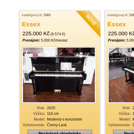
katalógovej id:
1583
katalógovej id:
15
Essex
Essex
225.000 Kč
225.000 K
(9.574 €)
Prenájom:
5.000 Kč/mesiac
Prenájom:
5.00
Rok:
2025
Rok:
Výška:
116 cm
Výška:
Model:
Moderný-s konzolami
Model:
Vyhotovenie:
Čierny-Lesk
Vyhotovenie:
Nezáväzná objednávka
Nezá