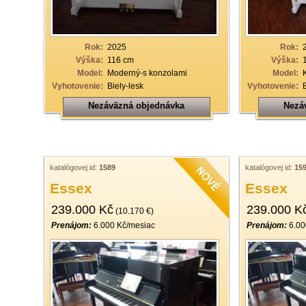
Rok:
2025
Rok:
Výška:
116 cm
Výška:
Model:
Moderný-s konzolami
Model:
Vyhotovenie:
Biely-lesk
Vyhotovenie:
Nezáväzná objednávka
Nezá
katalógovej id:
1589
katalógovej id:
15
Essex
Essex
239.000 Kč
239.000 K
(10.170 €)
Prenájom:
6.000 Kč/mesiac
Prenájom:
6.00