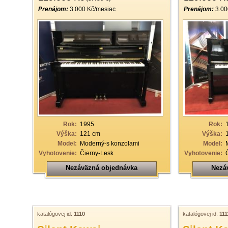
Prenájom:
3.000 Kč/mesiac
Prenájom:
3.00
Rok:
1995
Rok:
Výška:
121 cm
Výška:
Model:
Moderný-s konzolami
Model:
Vyhotovenie:
Čierny-Lesk
Vyhotovenie:
Nezáväzná objednávka
Nezá
katalógovej id:
1110
katalógovej id:
111