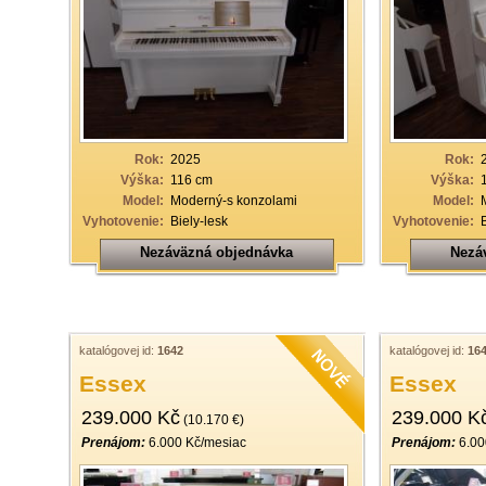
Rok:
2025
Rok:
Výška:
116 cm
Výška:
Model:
Moderný-s konzolami
Model:
Vyhotovenie:
Biely-lesk
Vyhotovenie:
Nezáväzná objednávka
Nezá
katalógovej id:
1642
katalógovej id:
16
Essex
Essex
239.000 Kč
239.000 K
(10.170 €)
Prenájom:
6.000 Kč/mesiac
Prenájom:
6.00