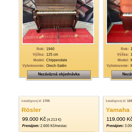
Rok:
1940
Rok:
Výška:
125 cm
Výška:
Model:
Chippendale
Model:
Vyhotovenie:
Orech-Satén
Vyhotovenie:
Nezáväzná objednávka
Nezá
katalógovej id:
1705
katalógovej id:
16
Rösler
Yamaha
99.000 Kč
119.000 K
(4.213 €)
Prenájom:
2.600 Kč/mesiac
Prenájom:
3.00