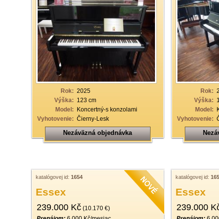
Rok:
2025
Rok:
Výška:
123 cm
Výška:
Model:
Koncertný-s konzolami
Model:
Vyhotovenie:
Čierny-Lesk
Vyhotovenie:
Nezáväzná objednávka
Nezá
katalógovej id:
1654
katalógovej id:
16
Essex
Essex
239.000 Kč
239.000 K
(10.170 €)
Prenájom:
6.000 Kč/mesiac
Prenájom:
6.00