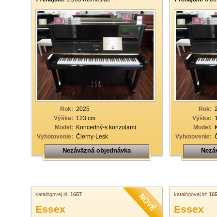
Rok:
2025
Rok:
Výška:
123 cm
Výška:
Model:
Koncertný-s konzolami
Model:
Vyhotovenie:
Čierny-Lesk
Vyhotovenie:
Nezáväzná objednávka
Nezá
katalógovej id:
1657
katalógovej id:
16
Essex
Essex