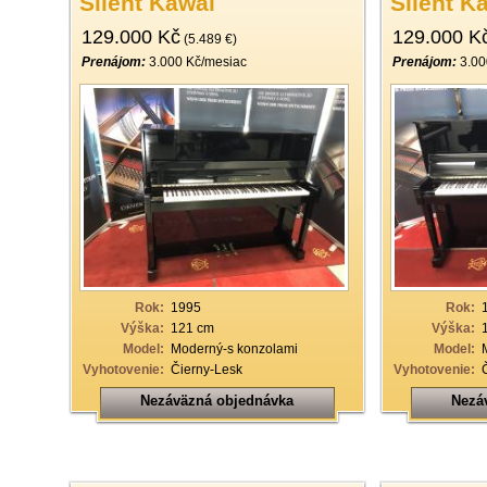
Silent Kawai
Silent K
129.000 Kč
129.000 K
(5.489 €)
Prenájom:
3.000 Kč/mesiac
Prenájom:
3.00
Rok:
1995
Rok:
Výška:
121 cm
Výška:
Model:
Moderný-s konzolami
Model:
Vyhotovenie:
Čierny-Lesk
Vyhotovenie:
Nezáväzná objednávka
Nezá