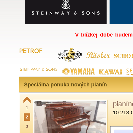
V blízkej dobe budem
Špeciálna ponuka nových pianín
pianí
1
10.213 
2
3