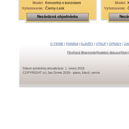
Model:
Koncertný-s konzolami
Model:
Vyhotovenie:
Čierny-Lesk
Vyhotovenie:
Nezáväzná objednávka
Nezá
O FIRME
|
PIANÍNA
|
KLAVÍRY
|
VÝKUP
|
OPRAVY
|
ZA
Plzeňská filharmonie
|
Hudební diskuze
|
Noty
|
Dátum poslednej aktualizácie: 1. února 2018
COPYRIGHT (c) Jan Drnek 2018 - piano, klavír, servis