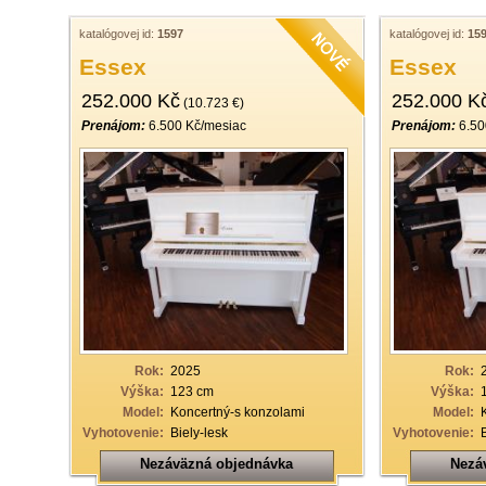
katalógovej id:
1597
katalógovej id:
15
Essex
Essex
252.000 Kč
252.000 K
(10.723 €)
Prenájom:
6.500 Kč/mesiac
Prenájom:
6.50
Rok:
2025
Rok:
Výška:
123 cm
Výška:
Model:
Koncertný-s konzolami
Model:
Vyhotovenie:
Biely-lesk
Vyhotovenie:
Nezáväzná objednávka
Nezá