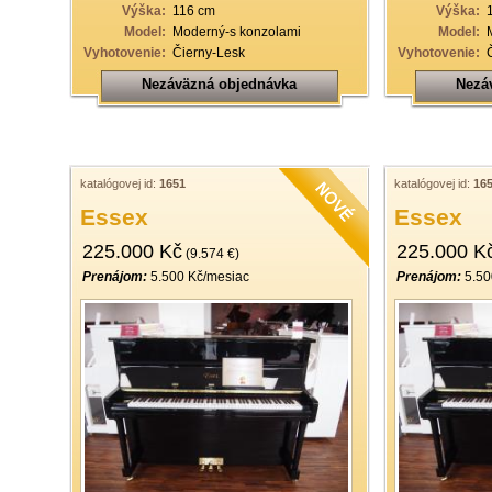
Výška:
116 cm
Výška:
Model:
Moderný-s konzolami
Model:
Vyhotovenie:
Čierny-Lesk
Vyhotovenie:
Nezáväzná objednávka
Nezá
katalógovej id:
1651
katalógovej id:
16
Essex
Essex
225.000 Kč
225.000 K
(9.574 €)
Prenájom:
5.500 Kč/mesiac
Prenájom:
5.50