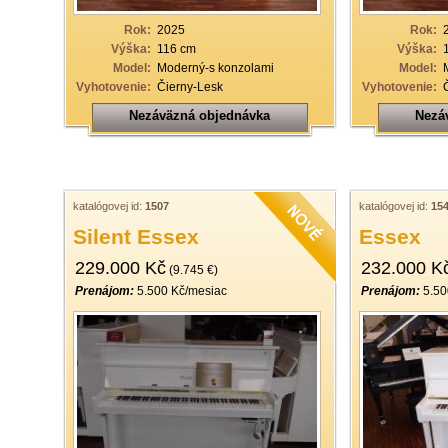
Rok:
2025
Rok:
Výška:
116 cm
Výška:
Model:
Moderný-s konzolami
Model:
Vyhotovenie:
Čierny-Lesk
Vyhotovenie:
Nezáväzná objednávka
Nezá
katalógovej id:
1507
katalógovej id:
15
Silent Essex
Essex
229.000 Kč
232.000 K
(9.745 €)
Prenájom:
5.500 Kč/mesiac
Prenájom:
5.50