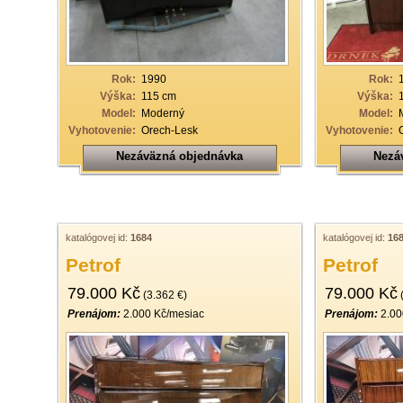
19
20
21
Rok:
1990
Rok:
Výška:
115 cm
Výška:
22
Model:
Moderný
Model:
Vyhotovenie:
Orech-Lesk
Vyhotovenie:
23
Nezáväzná objednávka
Nezá
24
25
26
katalógovej id:
1684
katalógovej id:
16
27
Petrof
Petrof
28
79.000 Kč
79.000 Kč
(3.362 €)
(
29
Prenájom:
2.000 Kč/mesiac
Prenájom:
2.00
30
31
32