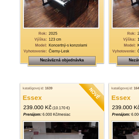
Rok:
2025
Rok:
Výška:
123 cm
Výška:
Model:
Koncertný-s konzolami
Model:
Vyhotovenie:
Čierny-Lesk
Vyhotovenie:
Nezáväzná objednávka
Nezá
katalógovej id:
1639
katalógovej id:
16
Essex
Essex
239.000 Kč
239.000 K
(10.170 €)
Prenájom:
6.000 Kč/mesiac
Prenájom:
6.00