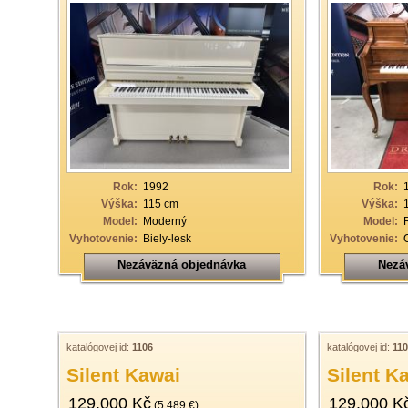
Rok:
1992
Rok:
Výška:
115 cm
Výška:
Model:
Moderný
Model:
Vyhotovenie:
Biely-lesk
Vyhotovenie:
Nezáväzná objednávka
Nezá
katalógovej id:
1106
katalógovej id:
11
Silent Kawai
Silent K
129.000 Kč
129.000 K
(5.489 €)