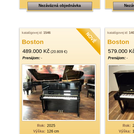
Nezáväzná objednávka
Nezá
katalógovej id:
1546
katalógovej id:
14
Boston
Boston
489.000 Kč
579.000 K
(20.809 €)
Prenájom:
-
Prenájom:
-
Rok:
2025
Rok:
Výška:
126 cm
Výška: