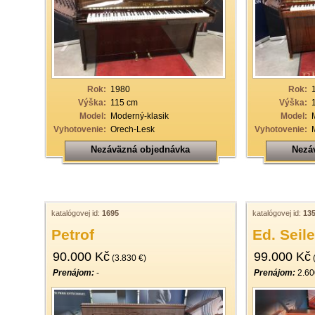
33
34
35
36
Rok:
1980
Rok:
37
Výška:
115 cm
Výška:
Model:
Moderný-klasik
Model:
38
Vyhotovenie:
Orech-Lesk
Vyhotovenie:
39
Nezáväzná objednávka
Nezá
40
katalógovej id:
1695
katalógovej id:
13
Petrof
Ed. Seile
90.000 Kč
99.000 Kč
(3.830 €)
(
Prenájom:
-
Prenájom:
2.60