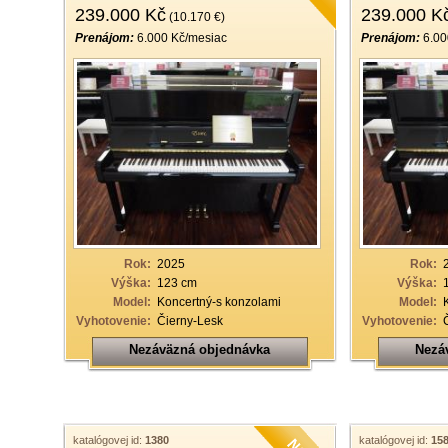
239.000 Kč
239.000 K
(10.170 €)
Prenájom:
6.000 Kč/mesiac
Prenájom:
6.00
Rok:
2025
Rok:
Výška:
123 cm
Výška:
Model:
Koncertný-s konzolami
Model:
Vyhotovenie:
Čierny-Lesk
Vyhotovenie:
Nezáväzná objednávka
Nezá
katalógovej id:
1380
katalógovej id:
15