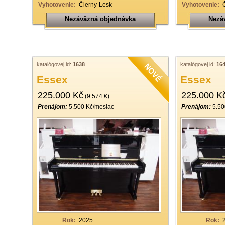
Vyhotovenie:
Čierny-Lesk
Vyhotovenie:
Nezáväzná objednávka
Nezá
katalógovej id:
1638
katalógovej id:
16
Essex
Essex
225.000 Kč
225.000 K
(9.574 €)
Prenájom:
5.500 Kč/mesiac
Prenájom:
5.50
Rok:
2025
Rok: