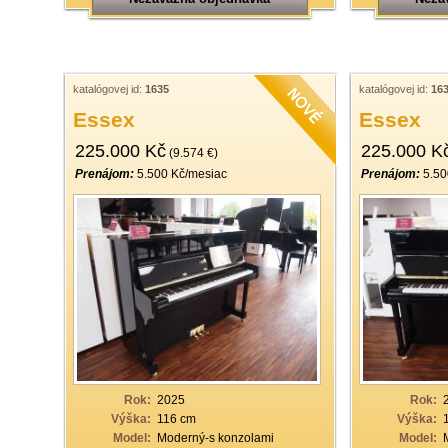
katalógovej id:
1635
katalógovej id:
16
Essex
Essex
225.000 Kč
225.000 K
(9.574 €)
Prenájom:
5.500 Kč/mesiac
Prenájom:
5.50
Rok:
2025
Rok:
Výška:
116 cm
Výška:
Model:
Moderný-s konzolami
Model: