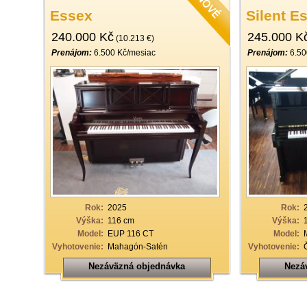
Essex
Silent E
240.000 Kč
245.000 K
(10.213 €)
Prenájom:
6.500 Kč/mesiac
Prenájom:
6.50
Rok:
2025
Rok:
Výška:
116 cm
Výška:
Model:
EUP 116 CT
Model:
Vyhotovenie:
Mahagón-Satén
Vyhotovenie:
Nezáväzná objednávka
Nezá